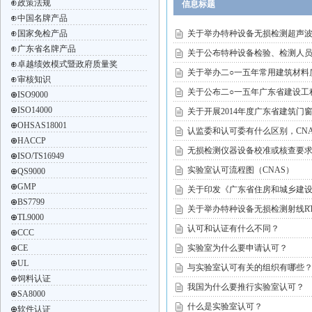
⊕
政策法规
信息标题
⊕
中国名牌产品
⊕
国家免检产品
关于举办特种设备无损检测超声波U
⊕
广东省名牌产品
关于公布特种设备检验、检测人员
⊕
卓越绩效模式暨政府质量奖
关于举办二○一五年常用建筑材料
⊕
审核知识
关于公布二○一五年广东省建设工
⊕
ISO9000
⊕
ISO14000
关于开展2014年度广东省建筑门
⊕
OHSAS18001
认监委和认可委有什么区别，CNA
⊕
HACCP
无损检测仪器设备校准或核查要
⊕
ISO/TS16949
实验室认可流程图（CNAS）
⊕
QS9000
⊕
GMP
关于印发《广东省住房和城乡建
⊕
BS7799
关于举办特种设备无损检测射线RT
⊕
TL9000
认可和认证有什么不同？
⊕
CCC
⊕
CE
实验室为什么要申请认可？
⊕
UL
与实验室认可有关的组织有哪些
⊕
饲料认证
我国为什么要推行实验室认可？
⊕
SA8000
什么是实验室认可？
⊕
软件认证