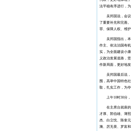
法平稳有序进行，为
吴邦国说，会议通
了重要补充和完善。
罪、保障人权、维护
吴邦国指出，本届
作主、依法治国有机
实，为全面建设小康
义政治发展道路，坚
作新局面，更好地发
吴邦国最后说，我
围，高举中国特色社
取，扎实工作，为夺
上午10时30分，
在主席台就座的还
才厚、郭伯雄、薄熙
杰、白立忱、陈奎元
漪、厉无畏、罗富和