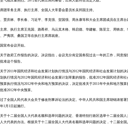
氛庄重热烈。2872名代表出席闭幕会，出席人数符合法定人数。
团常务主席、执行主席、全国人大常委会委员长吴邦国主持。
贾庆林、李长春、习近平、李克强、贺国强、周永康等和大会主席团成员在主席台
席、执行主席王兆国、路甬祥、乌云其木格、韩启德、华建敏、陈至立、周铁农、李
、严隽琪、桑国卫等在执行主席席就座。
国宣布会议开始。
政府工作报告的决议。决议指出，会议充分肯定国务院过去一年的工作，同意报告提
批准这个报告。
2011年国民经济和社会发展计划执行情况与2012年国民经济和社会发展计划的决议
划执行情况与2012年国民经济和社会发展计划草案的报告，批准2012年国民经济和
方预算执行情况与2012年中央和地方预算的决议，决定批准关于2011年中央和地方预算
批准2012年中央预算。
了全国人民代表大会关于修改刑事诉讼法的决定。中华人民共和国主席胡锦涛签署第
3年1月1日起施行。
于十二届全国人大代表名额和选举问题的决定、香港特别行政区选举十二届全国人
人大代表的办法。根据关于十二届全国人大代表名额和选举问题的决定，十二届全国人大