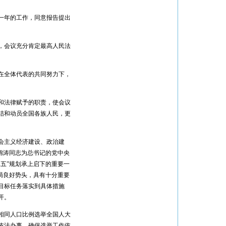
一年的工作，同意报告提出
，会议充分肯定最高人民法
在全体代表的共同努力下，
。
和法律赋予的职责，使会议
结和动员全国各族人民，更
会主义经济建设、政治建
锦涛同志为总书记的党中央
五”规划承上启下的重要一
局良好势头，具有十分重要
目标任务落实到具体措施
开。
相同人口比例选举全国人大
依法办事，确保选举工作依