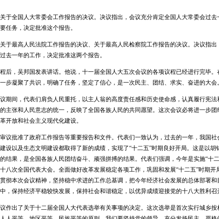
于全国人大常委会工作报告的决议。决议指出，会议充分肯定全国人大常委会过去
要任务，决定批准这个报告。
于最高人民法院工作报告的决议、关于最高人民检察院工作报告的决议。决议指出
过去一年的工作，决定批准这两个报告。
后，吴邦国发表讲话。他说，十一届全国人大五次会议的各项议程已经进行完毕。
一步凝聚了共识，明确了任务，坚定了信心，是一次民主、团结、求实、奋进的大会
期间，代表们肩负人民重托，以主人翁的高度责任感和历史使命感，认真履行宪法
的主张和人民意志的统一，反映了全国各族人民的共同愿望。这次会议必将进一步团
革开放和社会主义现代化建设。
议批准了政府工作报告等重要报告和文件。代表们一致认为，过去的一年，我国社
建设以及生态文明建设都取得了新的成绩，实现了“十二五”时期良好开局。这是以胡
的结果，是全国各族人民团结奋斗、顽强拼搏的结果。代表们强调，今年是实施“十二
十八次全国代表大会。全面做好改革发展稳定各项工作，巩固和发展“十二五”时期开
贯彻本次会议精神，坚持稳中求进的工作总基调，把今年经济社会发展的总体部署和
中，保持经济平稳较快发展，保持社会和谐稳定，以优异成绩迎接党的十八大胜利召
作出了关于十二届全国人大代表选举有关事项的决定。这次选举是首次实行城乡按
人人平等、地区平等、民族平等的原则。我们要坚持党的领导，充分发扬民主，严格