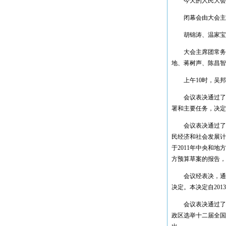
今天的人民大会堂气
东莞常平火车站
沪杭高铁
闭幕会由大会主席
广深高铁
胡锦涛、温家宝、
武广高速铁路
大会主席团常务主
工程业绩
地、蒋树声、陈昌智
江苏麦德龙仓库
上午10时，吴邦
毛里求斯超市
惠州可口可乐
会议表决通过了关于
某项目工程图
署和主要任务，决定
意大利项目
会议表决通过了关于
张家港
民经济和社会发展计
Ras Laffan Qatar
于2011年中央和地
方预算草案的报告，
印尼装船机组装项目
香港宏德沙田水箱
会议经表决，通过
美国GE项目
决定。本决定自201
印尼装船机工程
会议表决通过了关
金陵燃机电厂
政区选举十二届全国
甘肃平凉电厂