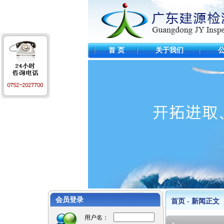
首 页
关于我们
工程业绩
江苏麦德龙仓库
毛里求斯超市
惠州可口可乐
某项目工程图
会员登录
首页 - 新闻正文
意大利项目
张家港
用户名：