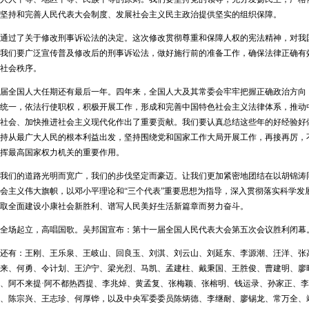
坚持和完善人民代表大会制度、发展社会主义民主政治提供坚实的组织保障。
过了关于修改刑事诉讼法的决定。这次修改贯彻尊重和保障人权的宪法精神，对我
我们要广泛宣传普及修改后的刑事诉讼法，做好施行前的准备工作，确保法律正确有
社会秩序。
全国人大任期还有最后一年。四年来，全国人大及其常委会牢牢把握正确政治方向
统一，依法行使职权，积极开展工作，形成和完善中国特色社会主义法律体系，推动
社会、加快推进社会主义现代化作出了重要贡献。我们要认真总结这些年的好经验好
持从最广大人民的根本利益出发，坚持围绕党和国家工作大局开展工作，再接再厉，
挥最高国家权力机关的重要作用。
们的道路光明而宽广，我们的步伐坚定而豪迈。让我们更加紧密地团结在以胡锦涛
会主义伟大旗帜，以邓小平理论和“三个代表”重要思想为指导，深入贯彻落实科学发
取全面建设小康社会新胜利、谱写人民美好生活新篇章而努力奋斗。
全场起立，高唱国歌。吴邦国宣布：第十一届全国人民代表大会第五次会议胜利闭幕
有：王刚、王乐泉、王岐山、回良玉、刘淇、刘云山、刘延东、李源潮、汪洋、张
来、何勇、令计划、王沪宁、梁光烈、马凯、孟建柱、戴秉国、王胜俊、曹建明、廖
、阿不来提·阿不都热西提、李兆焯、黄孟复、张梅颖、张榕明、钱运录、孙家正、
、陈宗兴、王志珍、何厚铧，以及中央军委委员陈炳德、李继耐、廖锡龙、常万全、