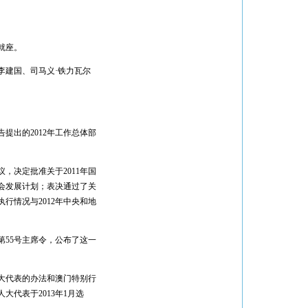
就座。
建国、司马义·铁力瓦尔
出的2012年工作总体部
，决定批准关于2011年国
社会发展计划；表决通过了关
执行情况与2012年中央和地
55号主席令，公布了这一
大代表的办法和澳门特别行
代表于2013年1月选