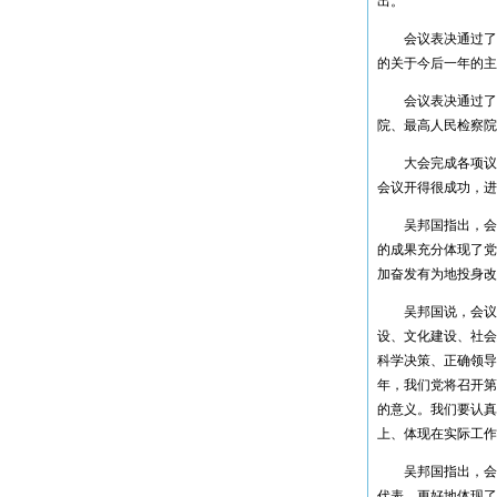
出。
潮州电厂
会议表决通过了关
惠州大亚湾石化项目
的关于今后一年的主
惠来风电厂
会议表决通过了关
惠州文化艺术中心
院、最高人民检察院
广州白云机场
大会完成各项议程
新加坡金沙项目
会议开得很成功，进
广州电视塔
吴邦国指出，会议
东莞玉兰大剧院
的成果充分体现了党
广东全球通大厦信息枢纽大楼
加奋发有为地投身改
惠州市火车站
吴邦国说，会议审
东莞常平火车站
设、文化建设、社会
沪杭高铁
科学决策、正确领导
广深高铁
年，我们党将召开第
武广高速铁路
的意义。我们要认真
上、体现在实际工作
吴邦国指出，会议
代表，更好地体现了