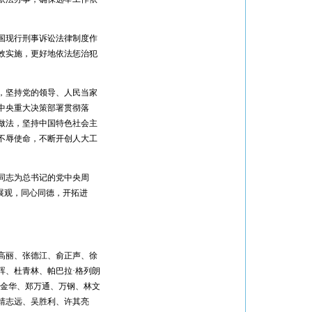
国现行刑事诉讼法律制度作
效实施，更好地依法惩治犯
，坚持党的领导、人民当家
中央重大决策部署贯彻落
做法，坚持中国特色社会主
不辱使命，不断开创人大工
同志为总书记的党中央周
展观，同心同德，开拓进
。
高丽、张德江、俞正声、徐
晖、杜青林、帕巴拉·格列朗
李金华、郑万通、万钢、林文
靖志远、吴胜利、许其亮