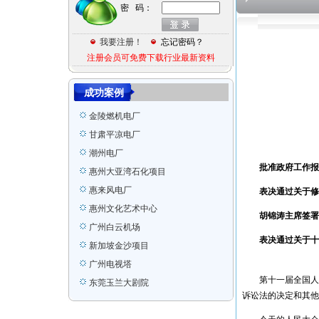
Ras Laffan Qatar
密 码：
印尼装船机组装项目
我要注册！
忘记密码？
香港宏德沙田水箱
注册会员可免费下载行业最新资料
美国GE项目
印尼装船机工程
成功案例
金陵燃机电厂
甘肃平凉电厂
潮州电厂
惠州大亚湾石化项目
批准政府工作报告
惠来风电厂
表决通过关于修改
惠州文化艺术中心
广州白云机场
胡锦涛主席签署第
新加坡金沙项目
表决通过关于十二
广州电视塔
东莞玉兰大剧院
第十一届全国人民
广东全球通大厦信息枢纽大楼
诉讼法的决定和其他
惠州市火车站