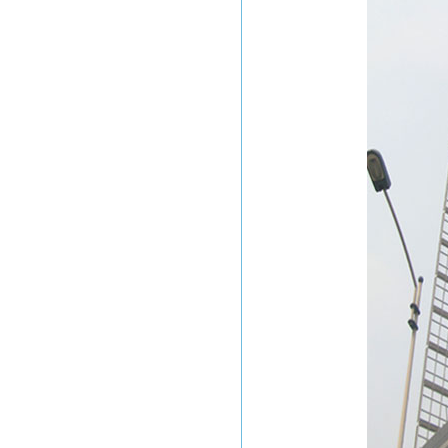
东莞常平火车站
沪杭高铁
广深高铁
武广高速铁路
工程业绩
江苏麦德龙仓库
毛里求斯超市
惠州可口可乐
某项目工程图
意大利项目
张家港
Ras Laffan Qatar
印尼装船机组装项目
香港宏德沙田水箱
美国GE项目
印尼装船机工程
金陵燃机电厂