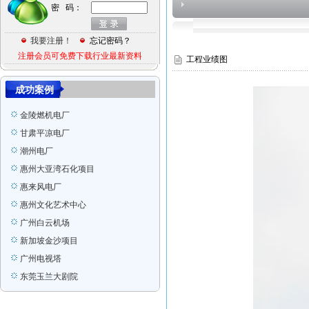
密 码：
Ras Laffan Qatar
印尼装船机组装项目
我要注册！
忘记密码？
香港宏德沙田水箱
注册会员可免费下载行业最新资料
工程业绩图
美国GE项目
成功案例
印尼装船机工程
金陵燃机电厂
甘肃平凉电厂
潮州电厂
惠州大亚湾石化项目
惠来风电厂
惠州文化艺术中心
广州白云机场
新加坡金沙项目
广州电视塔
东莞玉兰大剧院
广东全球通大厦信息枢纽大楼
惠州市火车站