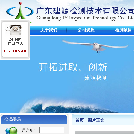
首 页
关于我们
公司资质
检测项目
工程业绩
江苏麦德龙仓库
毛里求斯超市
惠州可口可乐
某项目工程图
会员登录
首页 - 图片正文
意大利项目
用户名：
张家港