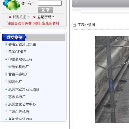
密 码：
某项目工程图
意大利项目
我要注册！
忘记密码？
张家港
注册会员可免费下载行业最新资料
工程业绩图
Ras Laffan Qatar
印尼装船机组装项目
成功案例
香港宏德沙田水箱
美国GE项目
印尼装船机工程
金陵燃机电厂
甘肃平凉电厂
潮州电厂
惠州大亚湾石化项目
惠来风电厂
惠州文化艺术中心
广州白云机场
新加坡金沙项目
广州电视塔