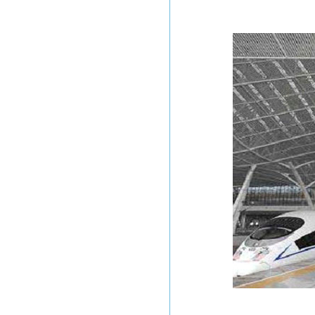
东莞玉兰大剧院
广东全球通大厦信息枢纽大楼
惠州市火车站
东莞常平火车站
沪杭高铁
广深高铁
武广高速铁路
工程业绩
江苏麦德龙仓库
毛里求斯超市
惠州可口可乐
某项目工程图
意大利项目
张家港
Ras Laffan Qatar
印尼装船机组装项目
香港宏德沙田水箱