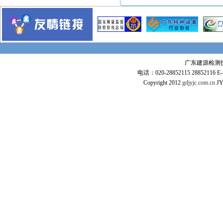
美国GE项目
印尼装船机工程
金陵燃机电厂
甘肃平凉电厂
潮州电厂
广东建源检测技术
惠州大亚湾石化项目
电话：020-28852115 28852116 E-m
惠来风电厂
Copyright 2012
gdjyjc.com.cn
JY
惠州文化艺术中心
广州白云机场
新加坡金沙项目
广州电视塔
东莞玉兰大剧院
广东全球通大厦信息枢纽大楼
惠州市火车站
东莞常平火车站
沪杭高铁
广深高铁
武广高速铁路