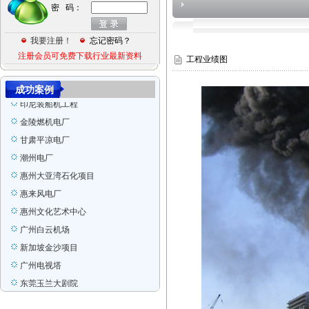
密 码：
张家港
Ras Laffan Qatar
我要注册！
忘记密码？
印尼装船机组装项目
注册会员可免费下载行业最新资料
工程业绩图
香港宏德沙田水箱
美国GE项目
成功案例
印尼装船机工程
金陵燃机电厂
甘肃平凉电厂
潮州电厂
惠州大亚湾石化项目
惠来风电厂
惠州文化艺术中心
广州白云机场
新加坡金沙项目
广州电视塔
东莞玉兰大剧院
广东全球通大厦信息枢纽大楼