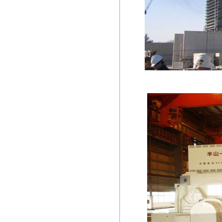
惠州市火车站
东莞常平火车站
沪杭高铁
广深高铁
武广高速铁路
工程业绩
江苏麦德龙仓库
毛里求斯超市
惠州可口可乐
某项目工程图
意大利项目
张家港
Ras Laffan Qatar
印尼装船机组装项目
香港宏德沙田水箱
美国GE项目
印尼装船机工程