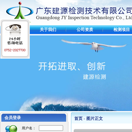
首 页
关于我们
公司资质
检测项目
工程业绩
江苏麦德龙仓库
毛里求斯超市
惠州可口可乐
会员登录
首页 - 图片正文
某项目工程图
意大利项目
用户名：