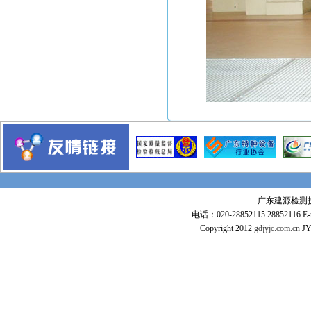
金陵燃机电厂
甘肃平凉电厂
潮州电厂
惠州大亚湾石化项目
惠来风电厂
惠州文化艺术中心
广州白云机场
新加坡金沙项目
广州电视塔
东莞玉兰大剧院
广东全球通大厦信息枢纽大楼
惠州市火车站
广东建源检测技术
电话：020-28852115 28852116 E-m
东莞常平火车站
Copyright 2012
gdjyjc.com.cn
JY
沪杭高铁
广深高铁
武广高速铁路