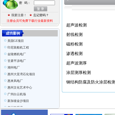
密 码：
意大利项目
张家港
我要注册！
忘记密码？
Ras Laffan Qatar
注册会员可免费下载行业最新资料
印尼装船机组装项目
超声波检测
香港宏德沙田水箱
成功案例
射线检测
美国GE项目
磁粉检测
印尼装船机工程
金陵燃机电厂
渗透检测
甘肃平凉电厂
超声波测厚
潮州电厂
惠州大亚湾石化项目
涂层测厚检测
惠来风电厂
钢结构防腐及防火涂层检
惠州文化艺术中心
广州白云机场
新加坡金沙项目
广州电视塔
东莞玉兰大剧院