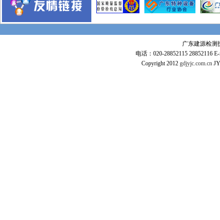
广东全球通大厦信息枢纽大楼
惠州市火车站
东莞常平火车站
广东建源检测技术
沪杭高铁
电话：020-28852115 28852116 E-m
广深高铁
Copyright 2012
gdjyjc.com.cn
JY
武广高速铁路
工程业绩
江苏麦德龙仓库
毛里求斯超市
惠州可口可乐
某项目工程图
意大利项目
张家港
Ras Laffan Qatar
印尼装船机组装项目
香港宏德沙田水箱
美国GE项目