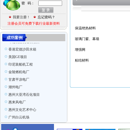
惠州可口可乐
密 码：
某项目工程图
意大利项目
我要注册！
忘记密码？
注册会员可免费下载行业最新资料
张家港
保温绝热材料
Ras Laffan Qatar
成功案例
印尼装船机组装项目
玻璃门窗、幕墙
香港宏德沙田水箱
增强网
美国GE项目
粘结材料
印尼装船机工程
金陵燃机电厂
甘肃平凉电厂
潮州电厂
惠州大亚湾石化项目
惠来风电厂
惠州文化艺术中心
广州白云机场
新加坡金沙项目
广州电视塔