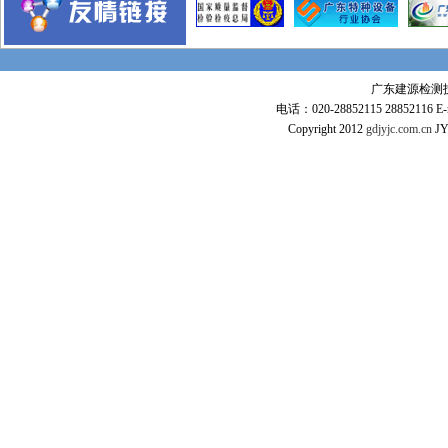
东莞玉兰大剧院
广东全球通大厦信息枢纽大楼
惠州市火车站
广东建源检测技术
东莞常平火车站
电话：020-28852115 28852116 E-m
沪杭高铁
Copyright 2012
gdjyjc.com.cn
JY
广深高铁
武广高速铁路
工程业绩
江苏麦德龙仓库
毛里求斯超市
惠州可口可乐
某项目工程图
意大利项目
张家港
Ras Laffan Qatar
印尼装船机组装项目
香港宏德沙田水箱